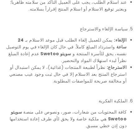
عند استلام الطلب، يجب على العميل التأكد من سلامته ظاهرياً؛
ويعتبر توقيع الاستلام أو استلام المنتج إقراراً بسلامته.
5. سياسة الإلغاء والاسترجاع
الإلغاء:
يمكن للعميل إلغاء الطلب قبل موعد الاستلام بـ
24
ساعة
واسترداد المبلغ كاملاً. في حال كان الإلغاء في يوم التوصيل
نفسه، يحق للأسرة المنتجة و
سويتو Swetoo
عدم إعادة المبلغ
نظراً لبدء استهلاك المواد والتحضير.
الاسترجاع:
نظراً لطبيعة المنتجات (غذائية)، لا يمكن استبدال أو
استرجاع المنتج بعد الاستلام إلا في حال ثبت وجود عيب مصنعي
أو مخالفة صريحة للمواصفات المطلوبة.
6. الملكية الفكرية
كافة المحتويات من شعارات، صور، ونصوص على منصة
سويتو
Swetoo
هي ملكية خاصة ولا يحق لأي طرف إعادة استخدامها
دون إذن خطي مسبق.