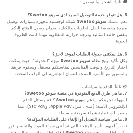
🚚 ثانياً: الشحن والتوصيل :
5. هل تتوفر خدمة التوصيل المبرد لدى سويتو Swetoo؟
نعم، تمتلك
سويتو Swetoo
شبكة لوجستية مجهزة بسيارات توصيل
مبردة مخصصة لنقل الحلويات والكيك، لضمان وصول المنتج إليكم
بنفس حالته المثالية ودرجة حرارته المطلوبة مهما كانت الظروف
الجوية.
6. هل يمكنني جدولة الطلبات لموعد لاحق؟
بكل تأكيد. يتيح نظام
سويتو Swetoo
ميزة “الجدولة”، حيث يمكنك
اختيار التاريخ والوقت المناسبين لمناسبتكم مسبقاً، وسيقوم فريقنا
بالتنسيق مع الأسرة المنتجة لضمان الجاهزية في الوقت المحدد.
💳 ثالثاً: الدفع والسياسات
7. ما هي طرق الدفع المتوفرة في منصة سويتو Swetoo؟
لسهولة تجربتكم، يدعم
سويتو Swetoo
كافة وسائل الدفع
الإلكتروني الآمنة: (مدى، فيزا، Apple Pay، وStc Pay)، مما
يضمن لك عملية شراء سريعة وبسيطة.
8. ما هي سياسة التعديل أو الإلغاء على الطلبات المؤكدة؟
تقديراً لجهود الأسر المنتجة التي تبدأ في شراء المواد والتحضير فور
تأكيد الطلب، يتيح
سويتو Swetoo
إلغاء الطلب واسترداد المبلغ في