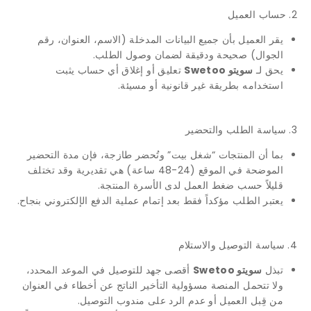
2. حساب العميل
يقر العميل بأن جميع البيانات المدخلة (الاسم، العنوان، رقم
الجوال) صحيحة ودقيقة لضمان وصول الطلب.
يحق لـ
سويتو Swetoo
تعليق أو إغلاق أي حساب يثبت
استخدامه بطريقة غير قانونية أو مسيئة.
3. سياسة الطلب والتحضير
بما أن المنتجات “شغل بيت” وتُحضر طازجة، فإن مدة التحضير
الموضحة في الموقع (24-48 ساعة) هي تقديرية وقد تختلف
قليلاً حسب ضغط العمل لدى الأسرة المنتجة.
يعتبر الطلب مؤكداً فقط بعد إتمام عملية الدفع الإلكتروني بنجاح.
4. سياسة التوصيل والاستلام
تبذل
سويتو Swetoo
أقصى جهد للتوصيل في الموعد المحدد،
ولا تتحمل المنصة مسؤولية التأخير الناتج عن أخطاء في العنوان
من قِبل العميل أو عدم الرد على مندوب التوصيل.