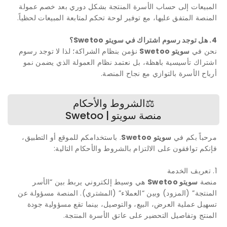
المبيعات إلى حساب الأسرة المنتجة بشكل دوري بعد خصم عمولة
المنصة المتفق عليها، مع توفير لوحة تحكم لمتابعة المبيعات لحظياً.
4. هل توجد رسوم اشتراك في سويتو Swetoo؟
نحن في
سويتو Swetoo
نؤمن بنظام الشراكة؛ لذا لا توجد رسوم
اشتراك تأسيسية باهظة، بل نعتمد نظام العمولة الذي يضمن نمو
أرباح الأسرة بالتوازي مع نجاح المنصة.
⚖️الشروط والأحكام
منصة سويتو | Swetoo
مرحباً بكم في
سويتو Swetoo
. باستخدامكم للموقع أو التطبيق،
فإنكم توافقون على الالتزام بالشروط والأحكام التالية:
1. تعريف الخدمة
منصة
سويتو Swetoo
هي وسيط إلكتروني يربط بين “الأسر
المنتجة” (المزود) وبين “العملاء” (المشتري). المنصة مسؤولة عن
تسهيل عملية العرض، البيع، والتوصيل، بينما تقع مسؤولية جودة
المنتج وتفاصيل التحضير على عاتق الأسرة المنتجة.