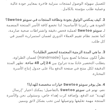
للعميل سهولة الوصول لمنتجات منزلية فاخرة بمعايير جودة عالية
وعملية طلب مؤتمتة بالكامل .
2. كيف يمكنني الوثوق بجودة ونظافة المنتجات في سويتو Swetoo؟
الجودة هي ركيزتنا الأساسية؛ لذا تخضع كافة الأسر المنتجة المنضمة
لـ
سويتو Swetoo
لعملية فحص دقيقة واشتراطات صحية صارمة،
كما نعتمد نظام تقييم العملاء الدوري لضمان استمرارية التميز في
كل طلب.
3. ما هي المدة الزمنية المعتمدة لتحضير الطلبات؟
نظراً لكون منتجاتنا تُصنع يدوياً (Handmade) لضمان الطراوة،
يتطلب التحضير عادةً مدة تتراوح بين
24 إلى 48 ساعة
. تظهر المدة
الدقيقة لكل منتج في صفحة الدفع بناءً على جدول إنتاج الأسرة
المختارة.
4. هل يوفر سويتو Swetoo خيارات مخصصة للهدايا؟
نعم، نهتم في
سويتو Swetoo
بالتفاصيل؛ يمكنك اختيار “إرسال
كهدية” عند الدفع، وإضافة كرت إهداء خاص، وسنتولى نحن والأسرة
المنتجة مهمة تغليفها وتوصيلها لمن تحب بشكل لائق ومميز.