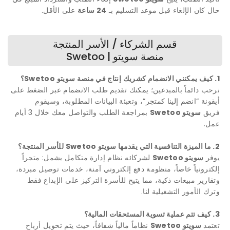
حال كان الإلغاء قبل موعد التسليم بـ
24 ساعة
على الأقل.
قسم الشركاء / الأسر المنتجة
منصة سويتو | Swetoo
1. كيف يمكنني الانضمام كشريك إنتاج في منصة سويتو Swetoo؟
نرحب دائماً بالمبدعين؛ يمكنك تقديم طلب الانضمام عبر الضغط على
أيقونة “انضم إلينا كمتجر”، وتعبئة البيانات المطلوبة، وسيقوم
فريق
سويتو Swetoo
بمراجعة الطلب والتواصل معك خلال 3 أيام
عمل.
2. ما الميزة التنافسية التي يقدمها سويتو Swetoo للأسر المنتجة؟
يوفر
سويتو Swetoo
لشركائه نظام إدارة متكامل يشمل: متجراً
إلكترونياً خاصاً، منظومة دفع إلكتروني آمنة، خدمات توصيل مبردة،
وتقارير مبيعات ذكية، مما يتيح للأسرة التركيز على الإبداع فقط
وترك الأمور التشغيلية لنا.
3. كيف تتم عملية تسوية المستحقات المالية؟
تعتمد
سويتو Swetoo
نظاماً مالياً شفافاً، حيث يتم تحويل أرباح