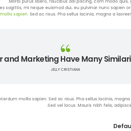
Morbi purus libero, faucibus adi piscing, com modo quis, 
ces sagittis, mi neque euismod dui, eu pulvinar nunc sapien o
mollis sapien.
Sed ac risus. Pha sellus lacinia, magna a laoreet, 
 and Marketing Have Many Similari
JELLY CRISTIANA
nterdum mollis sapien. Sed ac risus. Pha sellus lacinia, magna a l
Sed vel lacus. Mauris nibh felis, adipisci
Defau