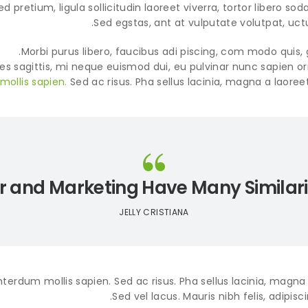
ed pretium, ligula sollicitudin laoreet viverra, tortor libero so
Sed egstas, ant at vulputate volutpat, uct
Morbi purus libero, faucibus adi piscing, com modo quis, 
ces sagittis, mi neque euismod dui, eu pulvinar nunc sapien o
mollis sapien.
Sed ac risus. Pha sellus lacinia, magna a laoreet, 
 and Marketing Have Many Similari
JELLY CRISTIANA
nterdum mollis sapien. Sed ac risus. Pha sellus lacinia, magna a l
Sed vel lacus. Mauris nibh felis, adipisci