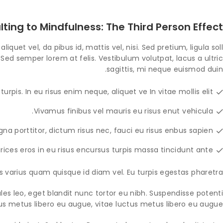
lting to Mindfulness: The Third Person Effect
iquet vel, da pibus id, mattis vel, nisi. Sed pretium, ligula soll
 Sed semper lorem at felis. Vestibulum volutpat, lacus a ultric
sagittis, mi neque euismod duin.
urpis. In eu risus enim neque, aliquet ve In vitae mollis elit.
Vivamus finibus vel mauris eu risus enut vehicula.
a porttitor, dictum risus nec, fauci eu risus enbus sapien.
trices eros in eu risus encursus turpis massa tincidunt ante.
s varius quam quisque id diam vel. Eu turpis egestas pharetra.
dales leo, eget blandit nunc tortor eu nibh. Suspendisse potenti.
us metus libero eu augue, vitae luctus metus libero eu augue.