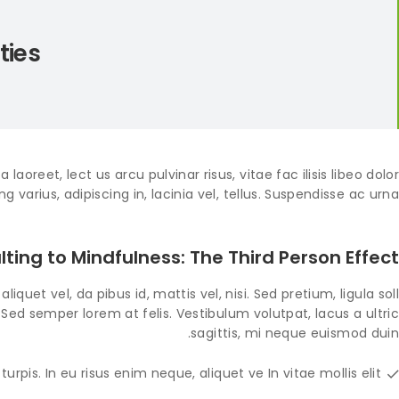
ties
aoreet, lect us arcu pulvinar risus, vitae fac ilisis libeo dolor.
ng varius, adipiscing in, lacinia vel, tellus. Suspendisse ac urna.
lting to Mindfulness: The Third Person Effect
iquet vel, da pibus id, mattis vel, nisi. Sed pretium, ligula soll
 Sed semper lorem at felis. Vestibulum volutpat, lacus a ultric
sagittis, mi neque euismod duin.
urpis. In eu risus enim neque, aliquet ve In vitae mollis elit.