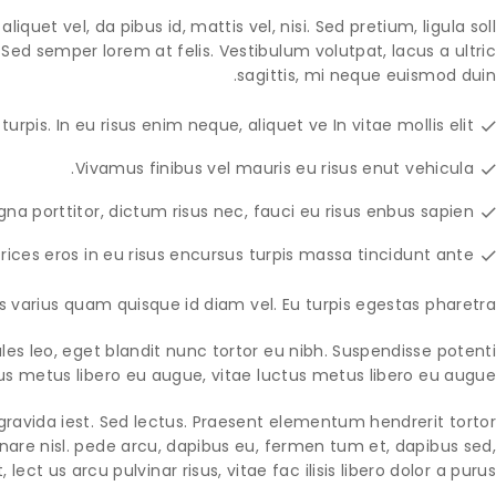
iquet vel, da pibus id, mattis vel, nisi. Sed pretium, ligula soll
 Sed semper lorem at felis. Vestibulum volutpat, lacus a ultric
sagittis, mi neque euismod duin.
urpis. In eu risus enim neque, aliquet ve In vitae mollis elit.
Vivamus finibus vel mauris eu risus enut vehicula.
a porttitor, dictum risus nec, fauci eu risus enbus sapien.
trices eros in eu risus encursus turpis massa tincidunt ante.
s varius quam quisque id diam vel. Eu turpis egestas pharetra.
dales leo, eget blandit nunc tortor eu nibh. Suspendisse potenti.
us metus libero eu augue, vitae luctus metus libero eu augue.
gravida iest. Sed lectus. Praesent elementum hendrerit tortor.
rnare nisl. pede arcu, dapibus eu, fermen tum et, dapibus sed,
lect us arcu pulvinar risus, vitae fac ilisis libero dolor a purus.