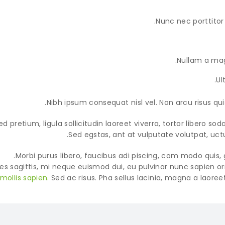
Nunc nec porttitor t
Nullam a magn
Ul
Nibh ipsum consequat nisl vel. Non arcu risus qui
ed pretium, ligula sollicitudin laoreet viverra, tortor libero so
Sed egstas, ant at vulputate volutpat, uct
Morbi purus libero, faucibus adi piscing, com modo quis, 
ces sagittis, mi neque euismod dui, eu pulvinar nunc sapien o
mollis sapien.
Sed ac risus. Pha sellus lacinia, magna a laoreet, 