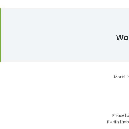
War
Morbi i
Phasellu
itudin lao