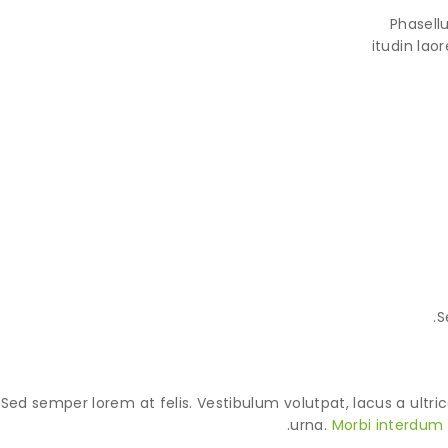
Phasellu
itudin lao
S
Sed semper lorem at felis. Vestibulum volutpat, lacus a ultri
urna.
Morbi interdum 