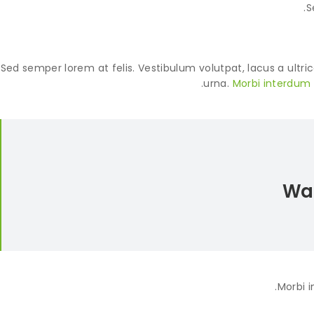
S
Sed semper lorem at felis. Vestibulum volutpat, lacus a ultri
urna.
Morbi interdum 
War
Morbi i