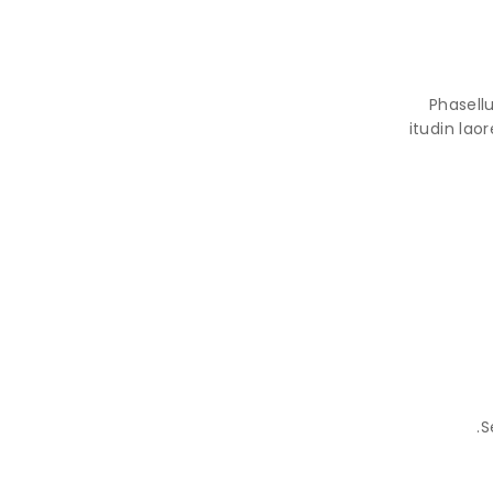
Phasellu
itudin lao
S