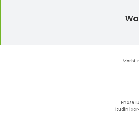
War
Morbi i
Phasellu
itudin lao