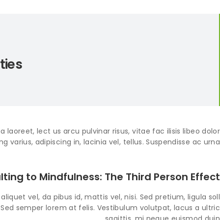
ties
aoreet, lect us arcu pulvinar risus, vitae fac ilisis libeo dolor.
ng varius, adipiscing in, lacinia vel, tellus. Suspendisse ac urna.
lting to Mindfulness: The Third Person Effect
iquet vel, da pibus id, mattis vel, nisi. Sed pretium, ligula soll
 Sed semper lorem at felis. Vestibulum volutpat, lacus a ultric
sagittis, mi neque euismod duin.