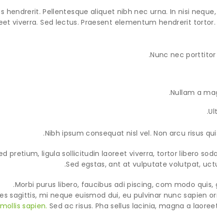
s hendrerit. Pellentesque aliquet nibh nec urna. In nisi neque, al
reet viverra. Sed lectus. Praesent elementum hendrerit tortor.
Nunc nec porttitor t
Nullam a magn
Ul
Nibh ipsum consequat nisl vel. Non arcu risus qui
ed pretium, ligula sollicitudin laoreet viverra, tortor libero so
Sed egstas, ant at vulputate volutpat, uct
Morbi purus libero, faucibus adi piscing, com modo quis, 
ces sagittis, mi neque euismod dui, eu pulvinar nunc sapien o
mollis sapien.
Sed ac risus. Pha sellus lacinia, magna a laoreet, 