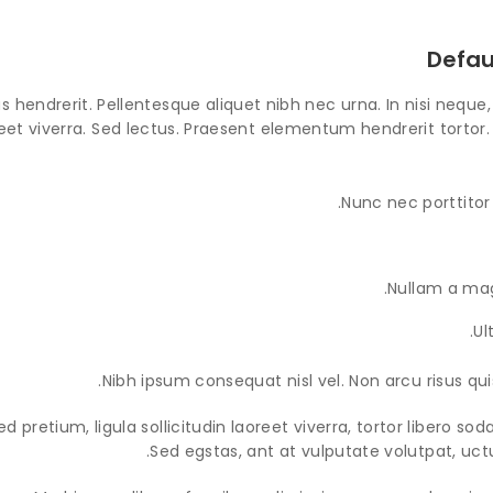
Defau
s hendrerit. Pellentesque aliquet nibh nec urna. In nisi neque, al
reet viverra. Sed lectus. Praesent elementum hendrerit tortor.
Nunc nec porttitor t
Nullam a magn
Ul
Nibh ipsum consequat nisl vel. Non arcu risus qui
ed pretium, ligula sollicitudin laoreet viverra, tortor libero so
Sed egstas, ant at vulputate volutpat, uct