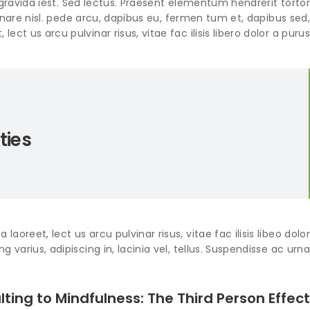
gravida iest. Sed lectus. Praesent elementum hendrerit tortor.
rnare nisl. pede arcu, dapibus eu, fermen tum et, dapibus sed,
lect us arcu pulvinar risus, vitae fac ilisis libero dolor a purus.
ties
aoreet, lect us arcu pulvinar risus, vitae fac ilisis libeo dolor.
ng varius, adipiscing in, lacinia vel, tellus. Suspendisse ac urna.
lting to Mindfulness: The Third Person Effect