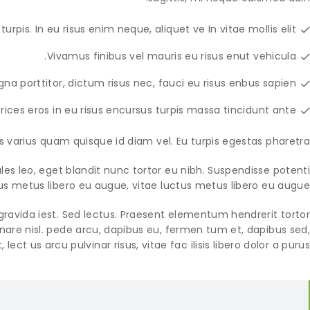
urpis. In eu risus enim neque, aliquet ve In vitae mollis elit.
Vivamus finibus vel mauris eu risus enut vehicula.
a porttitor, dictum risus nec, fauci eu risus enbus sapien.
trices eros in eu risus encursus turpis massa tincidunt ante.
s varius quam quisque id diam vel. Eu turpis egestas pharetra.
dales leo, eget blandit nunc tortor eu nibh. Suspendisse potenti.
us metus libero eu augue, vitae luctus metus libero eu augue.
gravida iest. Sed lectus. Praesent elementum hendrerit tortor.
rnare nisl. pede arcu, dapibus eu, fermen tum et, dapibus sed,
lect us arcu pulvinar risus, vitae fac ilisis libero dolor a purus.