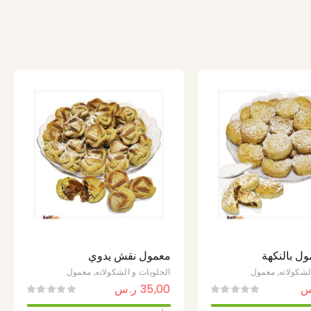
ل بالنكهة
معمول نقش يدوي
الخاصة بيكفن
لشكولاته
,
معمول
الحلويات و الشكولاته
,
معمول
س
35,00
ر.س