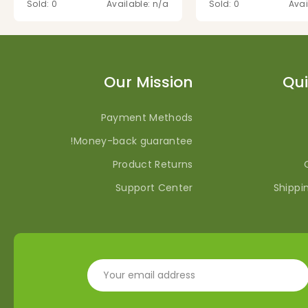
Sold: 0
Available: n/a
Sold: 0
Avai
Our Mission
Qui
Payment Methods
Money-back guarantee!
Product Returns
Support Center
Shippi