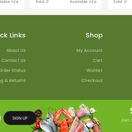
lable: n/a
Sold: 0
Available: n/a
Sold: 0
ck Links
Shop
About Us
My Account
Contact Us
Cart
Order Status
Wishlist
ng & Returns
Checkout
SIGN UP
Get a