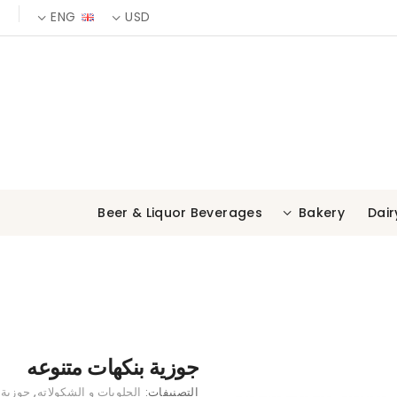
ENG
USD
Beer & Liquor
Beverages
Bakery
Dair
جوزية بنكهات متنوعه
التصنيفات:
الحلويات و الشكولاته
,
جوزية