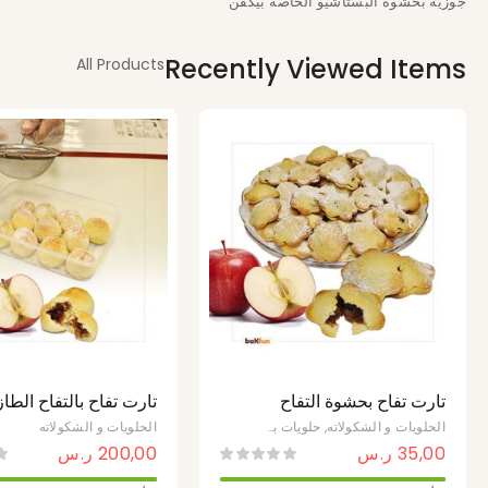
جوزية بحشوة البستاشيو الخاصة بيكفن
Recently Viewed Items
All Products
تارت تفاح بحشوة التفاح
تارت تفاح بالتفاح الطا
الطبيعي
الحلويات و الشكولاته
,
حلويات بدون سكر
الحلويات و الشكولاته
35,00
ر.س
200,00
ر.س