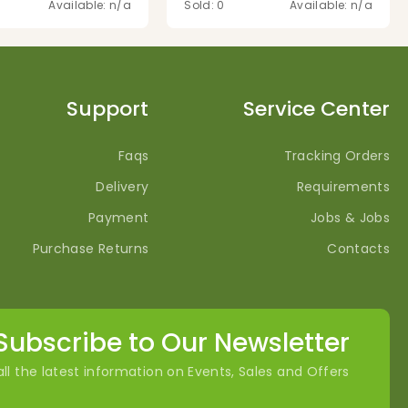
Available: n/a
Sold: 0
Available: n/a
Support
Service Center
Faqs
Tracking Orders
Delivery
Requirements
Payment
Jobs & Jobs
Purchase Returns
Contacts
Subscribe to Our Newsletter
ll the latest information on Events, Sales and Offers.