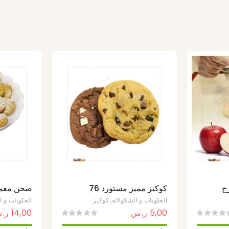
زج
كوكيز مميز مستورد 76
صحن معمو
غرام
المميزة و
الحلويات و الشكولاته
,
كوكيز
الحلويات و ا
5,00
ر.س
14,00
ر.