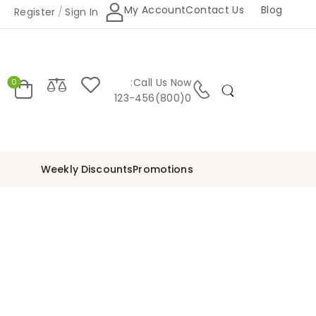
My Account
Contact Us
Blog
Register
/
Sign In
Call Us Now:
0
0(800)123-456
Weekly Discounts
Promotions