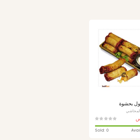
ول بحشوة
المحاشي
س
Sold: 0
Avai