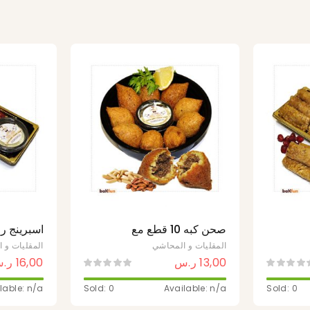
صحن كبه 10 قطع مع
اسبرينج ر
الصوص
الخضار
المقليات و المحاشي
المقليات و 
13,00
ر.س
16,00
ر.
lable: n/a
Sold: 0
Available: n/a
Sold: 0