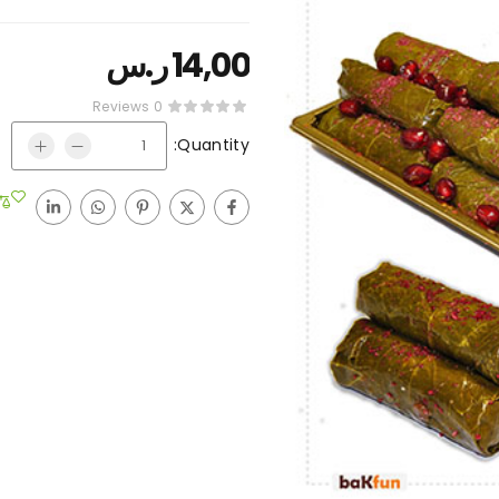
14,00
ر.س
0 Reviews
Quantity: